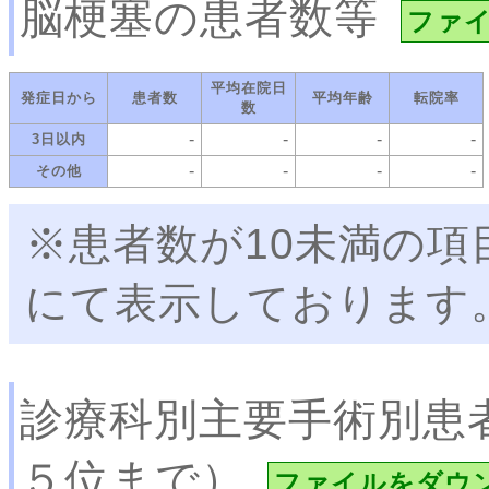
脳梗塞の患者数等
ファ
平均在院日
発症日から
患者数
平均年齢
転院率
数
-
-
-
-
3日以内
-
-
-
-
その他
※患者数が10未満の項
にて表示しております
診療科別主要手術別患
５位まで）
ファイルをダウ