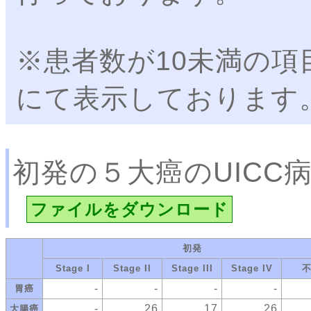
※患者数が10未満の項
にて表示しております
初発の５大癌のUICC
ファイルをダウンロード
初発
Stage I
Stage II
Stage III
Stage IV
-
-
-
-
胃癌
-
26
17
26
大腸癌