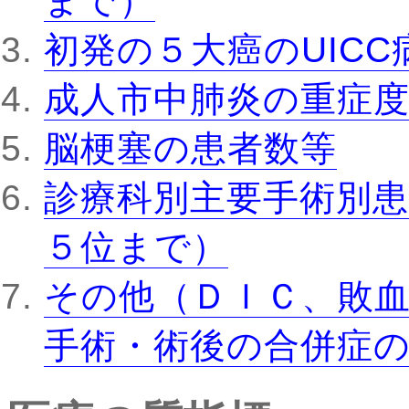
まで）
初発の５大癌のUIC
成人市中肺炎の重症
脳梗塞の患者数等
診療科別主要手術別患
５位まで）
その他（ＤＩＣ、敗
手術・術後の合併症