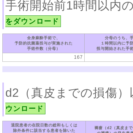
手術開始前1時間以内
をダウンロード
全身麻酔手術で、
分母のうち、
予防的抗菌薬投与が実施された
１時間以内に予
手術件数（分母）
投与開始された手
167
d2（真皮までの損傷
ウンロード
退院患者の在院日数の総和もしくは
褥瘡（d2（真皮ま
除外条件に該当する患者を除いた