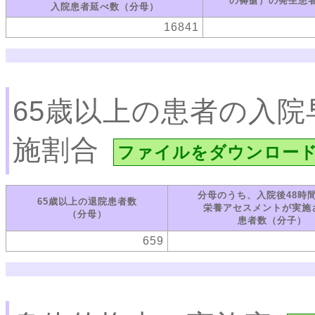
の褥瘡）の発生患
入院患者延べ数（分母）
16841
65歳以上の患者の入
施割合
ファイルをダウンロー
分母のうち、入院後48時
65歳以上の退院患者数
栄養アセスメントが実施
（分母）
患者数（分子）
659