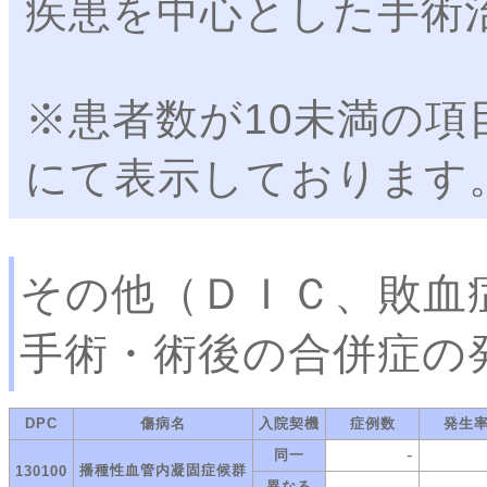
疾患を中心とした手術
※患者数が10未満の項
にて表示しております
その他（ＤＩＣ、敗血
手術・術後の合併症の
DPC
傷病名
入院契機
症例数
発生
-
同一
播種性血管内凝固症候群
130100
-
異なる