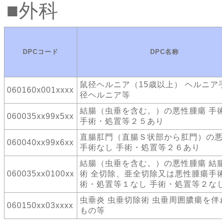
外科
DPCコード
DPC名称
鼠径ヘルニア（15歳以上） ヘルニア
060160x001xxxx
径ヘルニア等
結腸（虫垂を含む。）の悪性腫瘍 手
060035xx99x5xx
手術・処置等２５あり
直腸肛門（直腸Ｓ状部から肛門）の
060040xx99x6xx
手術なし 手術・処置等２６あり
結腸（虫垂を含む。）の悪性腫瘍 結
060035xx0100xx
術 全切除、亜全切除又は悪性腫瘍手術
術・処置等１なし 手術・処置等２な
虫垂炎 虫垂切除術 虫垂周囲膿瘍を伴
060150xx03xxxx
もの等