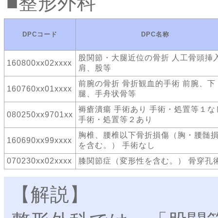
整形外科
DPCコード
DPC名称
股関節・大腿近位の骨折 人工骨頭挿
160800xx02xxxx
肩、股等
前腕の骨折 骨折観血的手術 前腕、下
160760xx01xxxx
腿、手舟状骨等
褥瘡潰瘍 手術あり 手術・処置等１な
080250xx9701xx
手術・処置等２あり
胸椎、腰椎以下骨折損傷（胸・腰髄
160690xx99xxxx
を含む。） 手術なし
070230xx02xxxx
膝関節症（変形性を含む。） 骨穿孔
【解説】