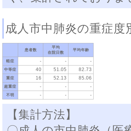
成人市中肺炎の重症度
平均
患者数
平均年齢
在院日数
-
-
-
軽症
40
51.05
82.73
中等症
16
52.13
85.06
重症
-
-
-
超重症
-
-
-
不明
【集計方法】
〇成人の市中肺炎（医