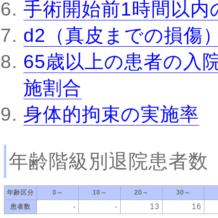
手術開始前1時間以内
d2（真皮までの損傷
65歳以上の患者の入
施割合
身体的拘束の実施率
年齢階級別退院患者数
年齢区分
0～
10～
20～
30～
-
-
13
16
患者数