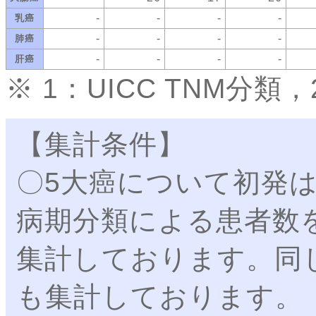
-
-
-
-
乳癌
-
-
-
-
肺癌
-
-
-
-
肝癌
※ 1：UICC TNM分
【集計条件】
〇5大癌について初発は
病期分類による患者数
集計しております。同
も集計しております。