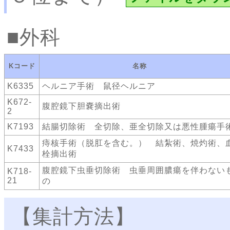
外科
Kコード
名称
K6335
ヘルニア手術 鼠径ヘルニア
K672-
腹腔鏡下胆嚢摘出術
2
K7193
結腸切除術 全切除、亜全切除又は悪性腫瘍手
痔核手術（脱肛を含む。） 結紮術、焼灼術、
K7433
栓摘出術
腹腔鏡下虫垂切除術 虫垂周囲膿瘍を伴わない
K718-
21
の
【集計方法】