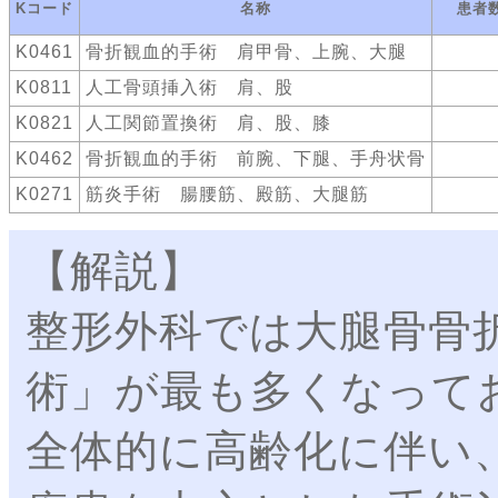
Kコード
名称
患者
K0461
骨折観血的手術 肩甲骨、上腕、大腿
K0811
人工骨頭挿入術 肩、股
K0821
人工関節置換術 肩、股、膝
K0462
骨折観血的手術 前腕、下腿、手舟状骨
K0271
筋炎手術 腸腰筋、殿筋、大腿筋
【解説】
整形外科では大腿骨骨
術」が最も多くなって
全体的に高齢化に伴い